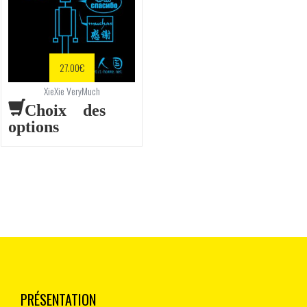
27.00
€
XieXie VeryMuch
Choix des
options
PRÉSENTATION