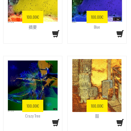
100.00
€
100.00
€
摘要
Blue
100.00
€
100.00
€
Crazy Tree
鼓